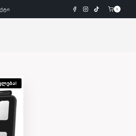
ᲐᲥᲢᲘ
0
კლება!