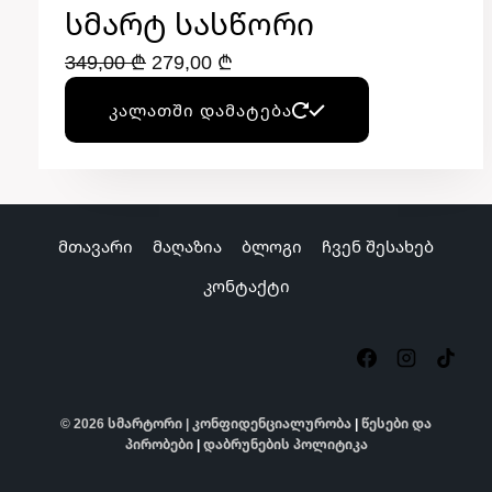
Სმარტ Სასწორი
Original
Current
349,00
₾
279,00
₾
price
price
ᲙᲐᲚᲐᲗᲨᲘ ᲓᲐᲛᲐᲢᲔᲑᲐ
was:
is:
349,00 ₾.
279,00 ₾.
მთავარი
მაღაზია
ბლოგი
ჩვენ შესახებ
კონტაქტი
© 2026 სმარტორი |
კონფიდენციალურობა
|
წესები და
პირობები
|
დაბრუნების პოლიტიკა