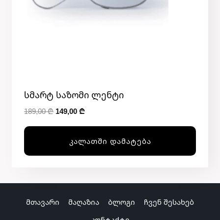
Სმარტ Საზომი Ლენტი
Original
Current
189,00
₾
149,00
₾
price
price
was:
is:
ᲙᲐᲚᲐᲗᲨᲘ ᲓᲐᲛᲐᲢᲔᲑᲐ
189,00 ₾.
149,00 ₾.
მთავარი
მაღაზია
ბლოგი
ჩვენ შესახებ
კონტაქტი