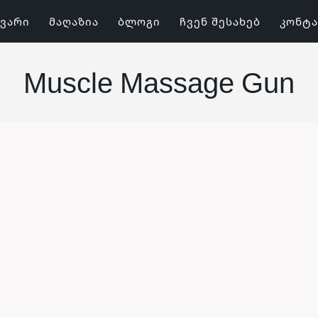
ᲕᲐᲠᲘ
ᲛᲐᲦᲐᲖᲘᲐ
ᲑᲚᲝᲒᲘ
ᲩᲕᲔᲜ ᲨᲔᲡᲐᲮᲔᲑ
ᲙᲝᲜᲢ
Muscle Massage Gun