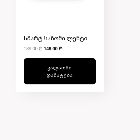
Სმარტ Საზომი Ლენტი
Original
Current
189,00
₾
149,00
₾
price
price
was:
is:
ᲙᲐᲚᲐᲗᲨᲘ
189,00 ₾.
149,00 ₾.
ᲓᲐᲛᲐᲢᲔᲑᲐ