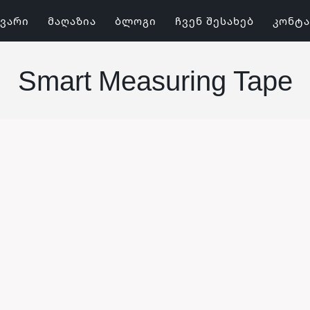
ᲕᲐᲠᲘ
ᲛᲐᲦᲐᲖᲘᲐ
ᲑᲚᲝᲒᲘ
ᲩᲕᲔᲜ ᲨᲔᲡᲐᲮᲔᲑ
ᲙᲝᲜᲢ
Smart Measuring Tape