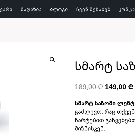
ᲕᲐᲠᲘ
ᲛᲐᲦᲐᲖᲘᲐ
ᲑᲚᲝᲒᲘ
ᲩᲕᲔᲜ ᲨᲔᲡᲐᲮᲔᲑ
ᲙᲝᲜᲢ
Სმარტ Სა
Original
189,00
₾
149,00
₾
price
სმარტ საზომი ლენტ
was:
გაძლევთ, რაც თქვენ
189,00 ₾.
ჩარტებით გაჩვენებ
მიზნისკენ.