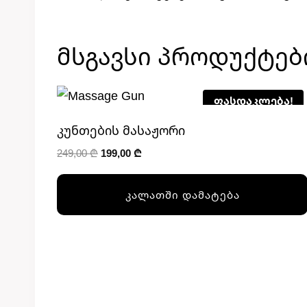
Მსგავსი Პროდუქტებ
ფასდაკლება!
Კუნთების Მასაჟორი
Original
Current
249,00
₾
199,00
₾
price
price
was:
is:
ᲙᲐᲚᲐᲗᲨᲘ ᲓᲐᲛᲐᲢᲔᲑᲐ
249,00 ₾.
199,00 ₾.