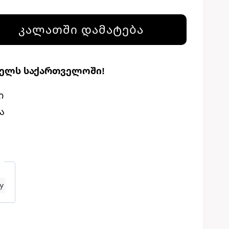
ᲙᲐᲚᲐᲗᲨᲘ ᲓᲐᲛᲐᲢᲔᲑᲐ
თელს საქართველოში!
ი
ა