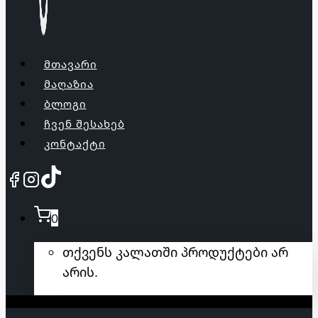
ᲛᲗᲐᲕᲐᲠᲘ
ᲛᲐᲦᲐᲖᲘᲐ
ᲑᲚᲝᲒᲘ
ᲩᲕᲔᲜ ᲨᲔᲡᲐᲮᲔᲑ
ᲙᲝᲜᲢᲐᲥᲢᲘ
0
თქვენს კალათში პროდუქტები არ
არის.