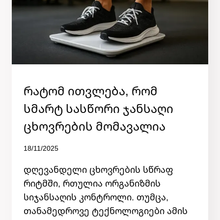
ᲛᲐᲡᲐ
ᲙᲐᲢᲔᲒᲝᲠᲘᲘᲡ
Რატომ Ითვლება, Რომ
ᲒᲐᲠᲔᲨᲔ
Სმარტ Სასწორი Ჯანსაღი
Ცხოვრების Მომავალია
By
18/11/2025
admin
დღევანდელი ცხოვრების სწრაფ
რიტმში, რთულია ორგანიზმის
სიჯანსაღის კონტროლი. თუმცა,
თანამედროვე ტექნოლოგიები ამის