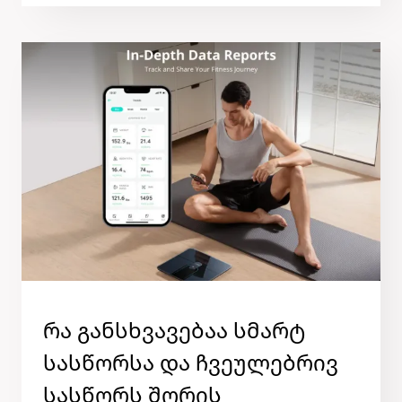
ᲙᲐᲚᲝᲠᲘᲔᲑᲡ
ᲙᲕᲔᲑᲘᲡ
ᲞᲠᲝᲓᲣᲥᲢᲔᲑᲘᲡ
ᲡᲛᲐᲠᲢ
ᲡᲐᲡᲬᲝᲠᲘᲗ
ᲙᲐᲢᲔᲒᲝᲠᲘᲘᲡ
Რა Განსხვავებაა Სმარტ
ᲒᲐᲠᲔᲨᲔ
Სასწორსა Და Ჩვეულებრივ
Სასწორს Შორის