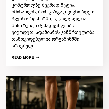
კონტროლზე ბევრად მეტია.
იმისათვის, რომ კარგად ვიცნობდეთ
ჩვენს ორგანიზმს, აუცილებელია
მისი ზუსტი შემადგენლობა
ვიცოდეთ. ადამიანის ჯანმრთელობა
დამოკიდებულია ორგანიზმში
არსებულ…
ᲯᲐᲜᲡᲐᲦᲘ
READ MORE
ᲪᲮᲝᲕᲠᲔᲑᲐ:
ᲠᲐᲢᲝᲛ
ᲣᲜᲓᲐ
ᲕᲐᲙᲝᲜᲢᲠᲝᲚᲝᲗ
ᲝᲠᲒᲐᲜᲘᲖᲛᲨᲘ
ᲪᲮᲘᲛᲘᲡ,
ᲙᲣᲜᲗᲘᲡᲐ
ᲓᲐ
ᲫᲕᲚᲘᲡ