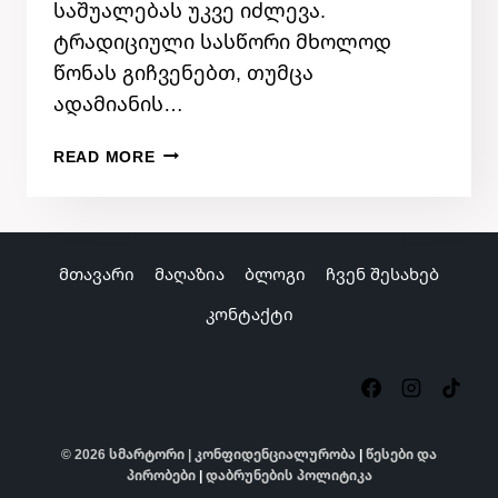
საშუალებას უკვე იძლევა.
ტრადიციული სასწორი მხოლოდ
წონას გიჩვენებთ, თუმცა
ადამიანის…
ᲠᲐᲢᲝᲛ
READ MORE
ᲘᲗᲕᲚᲔᲑᲐ,
ᲠᲝᲛ
ᲡᲛᲐᲠᲢ
ᲡᲐᲡᲬᲝᲠᲘ
მთავარი
მაღაზია
ბლოგი
ჩვენ შესახებ
ᲯᲐᲜᲡᲐᲦᲘ
ᲪᲮᲝᲕᲠᲔᲑᲘᲡ
კონტაქტი
ᲛᲝᲛᲐᲕᲐᲚᲘᲐ
© 2026 სმარტორი |
კონფიდენციალურობა
|
წესები და
პირობები
|
დაბრუნების პოლიტიკა