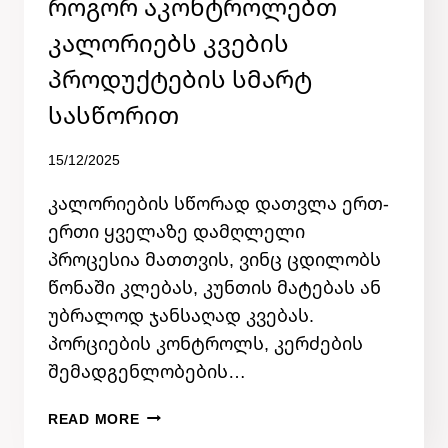
Როგორ Აკონტროლებთ
ᲒᲐᲠᲔᲨᲔ
Კალორიებს Კვების
Პროდუქტების Სმარტ
Სასწორით
By
15/12/2025
admin
კალორიების სწორად დათვლა ერთ-
ერთი ყველაზე დამღლელი
პროცესია მათთვის, ვინც ცდილობს
წონაში კლებას, კუნთის მატებას ან
უბრალოდ ჯანსაღად კვებას.
პორციების კონტროლს, კერძების
შემადგენლობების…
ᲠᲝᲒᲝᲠ
READ MORE
ᲐᲙᲝᲜᲢᲠᲝᲚᲔᲑᲗ