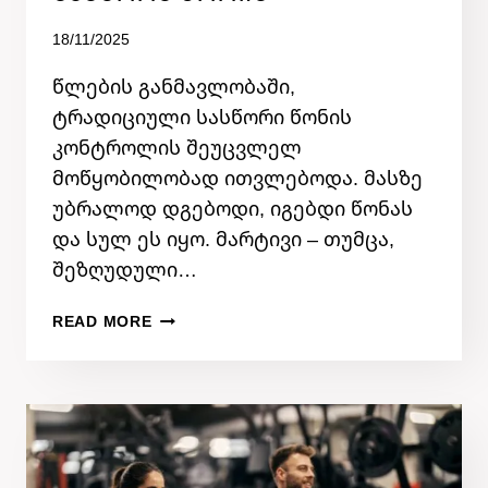
By
18/11/2025
admin
წლების განმავლობაში,
ტრადიციული სასწორი წონის
კონტროლის შეუცვლელ
მოწყობილობად ითვლებოდა. მასზე
უბრალოდ დგებოდი, იგებდი წონას
და სულ ეს იყო. მარტივი – თუმცა,
შეზღუდული…
ᲠᲐ
READ MORE
ᲒᲐᲜᲡᲮᲕᲐᲕᲔᲑᲐᲐ
ᲡᲛᲐᲠᲢ
ᲡᲐᲡᲬᲝᲠᲡᲐ
ᲓᲐ
ᲩᲕᲔᲣᲚᲔᲑᲠᲘᲕ
ᲡᲐᲡᲬᲝᲠᲡ