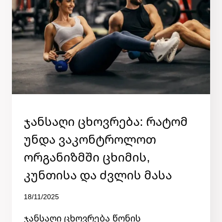
ᲨᲝᲠᲘᲡ
ᲙᲐᲢᲔᲒᲝᲠᲘᲘᲡ
Ჯანსაღი Ცხოვრება: Რატომ
ᲒᲐᲠᲔᲨᲔ
Უნდა Ვაკონტროლოთ
Ორგანიზმში Ცხიმის,
Კუნთისა Და Ძვლის Მასა
By
18/11/2025
admin
ჯანსაღი ცხოვრება წონის